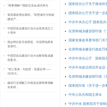
国务院办公厅关于推动外
“商事调解+”国际交流会成功举办
国务院办公厅关于进一步
第四届链博会期间，“智慧城市与智能
建造产...
中共中央办公厅 国务院
中国贸促会建设行业分会迎来成立三
住房和城乡建设部印发《
十周年
国家发展改革委等部门关于
我会聘任驻马来西亚、印尼两地商务
首席代...
住房和城乡建设行政处罚
中国贸促会建设行业分会数智集成建
中共中央办公厅 国务院
筑委员...
中共中央政治局召开会议
“智汇香港・AI造房・筑通全球——
2026大...
住房和城乡建设部印发《
建设行业调解工作推进会暨商事调解
国务院印发《关于进一步
实务研...
中华人民共和国主席令
中共中央 国务院关于加