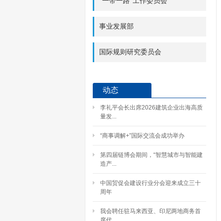
“一带一路”工作委员会
事业发展部
国际规则研究委员会
动态
李礼平会长出席2026建筑企业出海高质
量发...
“商事调解+”国际交流会成功举办
第四届链博会期间，“智慧城市与智能建
造产...
中国贸促会建设行业分会迎来成立三十
周年
我会聘任驻马来西亚、印尼两地商务首
席代...