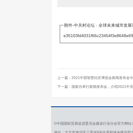
附件-中关村论坛 · 全球未来城市发展论
e35103fd4031f66c23454f3e8648e69
上一篇：
2021中国智慧社区博览会新闻发布会
下一篇：
国新办举行新闻发布会，介绍2021中
©中国国际贸易促进委员会建设行业分会官方网站 
地址：北京市海淀区三里河9号住房和城乡建设部北配楼412室