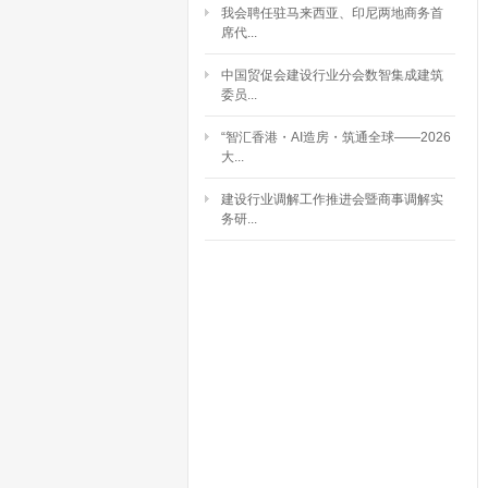
我会聘任驻马来西亚、印尼两地商务首
席代...
中国贸促会建设行业分会数智集成建筑
委员...
“智汇香港・AI造房・筑通全球——2026
大...
建设行业调解工作推进会暨商事调解实
务研...